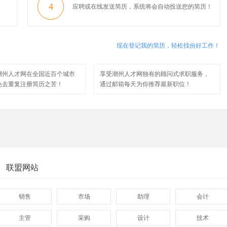
4
应聘或在线发送简历，系统将会自动投送您的简历！
现在登记我的简历，轻松找份好工作！
潮州人才网在全国近百个城市
享受潮州人才网独有的顾问式求职服务，
免去重复注册简历之苦！
通过邮箱每天为你推荐最新职位！
联盟网站
销售
市场
助理
会计
主管
采购
设计
技术