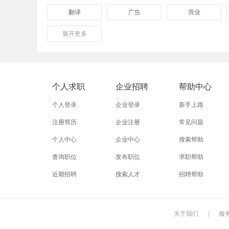
翻译
广告
营业
展开
保险
更多
模具
软件
外贸业务员
业务员
设计师
淘宝美工
淘宝运营
淘宝客服
个人求职
企业招聘
帮助中心
五金
不锈钢
晚礼服
个人登录
企业登录
新手上路
注册简历
企业注册
常见问题
个人中心
企业中心
搜索帮助
查询职位
发布职位
求职帮助
近期招聘
搜索人才
招聘帮助
关于我们
|
服