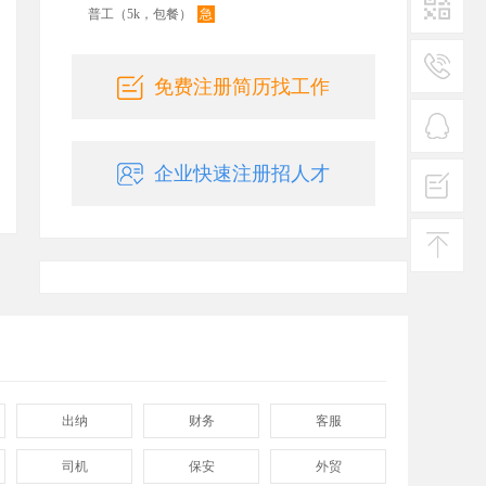
急
普工（5k，包餐）
二维码
免费注册简历找工作
服务
热线
在线
企业快速注册招人才
客服
投诉
建议
返回
顶部
出纳
财务
客服
司机
保安
外贸