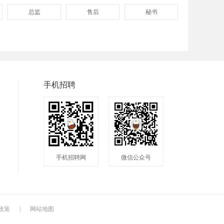
总监
售后
秘书
程序
拓展
电工
普工
兼职
快递
洁具
服装
食品
手机招聘
手机招聘网
微信公众号
政策
|
网站地图