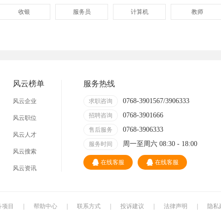
收银
服务员
计算机
教师
管理
顾问
促销
网页
技术员
营业员
暑假工
事业单位
淘宝推广
网店
陶瓷
卫浴
风云榜单
服务热线
牌坊街
0768-3901567/3906333
风云企业
求职咨询
0768-3901666
招聘咨询
风云职位
0768-3906333
售后服务
风云人才
周一至周六 08:30 - 18:00
服务时间
风云搜索
在线客服
在线客服
风云资讯
务项目
|
帮助中心
|
联系方式
|
投诉建议
|
法律声明
|
隐私