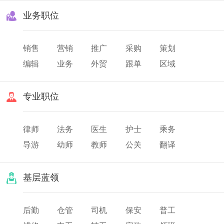
业务职位
销售
营销
推广
采购
策划
编辑
业务
外贸
跟单
区域
渠道
市场
专业职位
律师
法务
医生
护士
乘务
导游
幼师
教师
公关
翻译
美发
化妆
票务
基层蓝领
后勤
仓管
司机
保安
普工