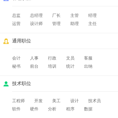
总监
总经理
厂长
主管
经理
运营
设计师
管理
助理
主任
校长
院长
园长
通用职位
会计
人事
行政
文员
客服
秘书
前台
培训
统计
出纳
审计
财务
薪酬
人力资源
技术职位
工程师
开发
美工
设计
技术员
软件
硬件
分析
程序
数据
网页
研发