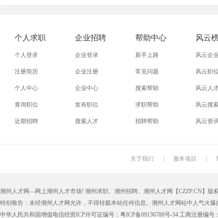
外贸业务员
业务员
设计师
技术员
淘宝美工
淘宝运营
淘宝客服
淘宝推
个人求职
企业招聘
帮助中心
风云
五金
不锈钢
晚礼服
牌坊街
个人登录
企业登录
新手上路
风云企
注册简历
企业注册
常见问题
风云职
个人中心
企业中心
搜索帮助
风云人
查询职位
发布职位
求职帮助
风云搜
近期招聘
搜索人才
招聘帮助
风云资
关于我们
|
服务项目
|
潮州人才网—网上潮州人才市场! 潮州求职、潮州招聘、潮州人才网【CZZP.CN】版权所有
特别敬告：未经潮州人才网允许，不得转载本站任何信息。潮州人才网站中人气火爆
中华人民共和国增值电信经营ICP许可证编号：粤ICP备09136788号-34 工商注册编号：4405