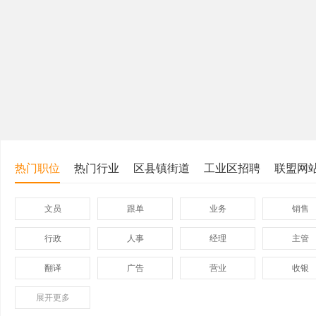
热门职位
热门行业
区县镇街道
工业区招聘
联盟网
文员
跟单
业务
销售
行政
人事
经理
主管
翻译
广告
营业
收银
展开
保险
更多
模具
软件
管理