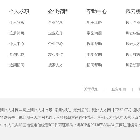
个人求职
企业招聘
帮助中心
风云
个人登录
企业登录
新手上路
风云企
注册简历
企业注册
常见问题
风云职
个人中心
企业中心
搜索帮助
风云人
查询职位
发布职位
求职帮助
风云搜
近期招聘
搜索人才
招聘帮助
风云资
关于我们
|
服务项目
|
潮州人才网—网上潮州人才市场! 潮州求职、潮州招聘、潮州人才网【CZZP.CN】版权所有
特别敬告：未经潮州人才网允许，不得转载本站任何信息。潮州人才网站中人气火爆
中华人民共和国增值电信经营ICP许可证编号：粤ICP备09136788号-34 工商注册编号：4405