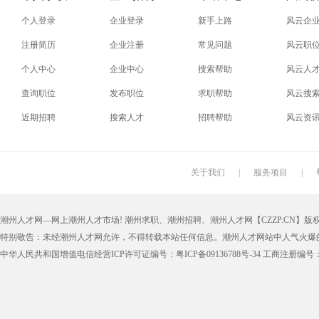
个人登录
企业登录
新手上路
风云企
注册简历
企业注册
常见问题
风云职
个人中心
企业中心
搜索帮助
风云人
查询职位
发布职位
求职帮助
风云搜
近期招聘
搜索人才
招聘帮助
风云资
关于我们
|
服务项目
|
潮州人才网—网上潮州人才市场! 潮州求职、潮州招聘、潮州人才网【CZZP.CN】版权所有
特别敬告：未经潮州人才网允许，不得转载本站任何信息。潮州人才网站中人气火爆
中华人民共和国增值电信经营ICP许可证编号：粤ICP备09136788号-34 工商注册编号：4405